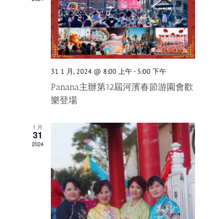
视
图
导
航
31 1 月, 2024 @ 8:00 上午
-
5:00 下午
Panana主辦第12屆河濱春節游園會歡
樂登場
1 月
31
2024