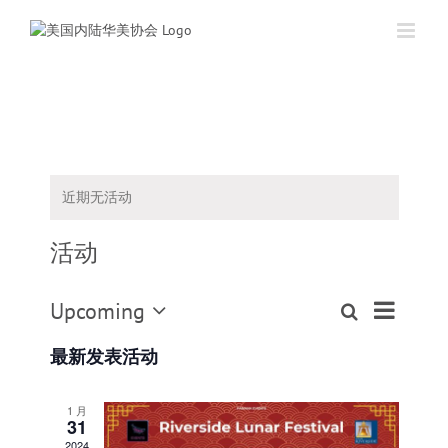
跳
过
内
容
近期无活动
活动
活
Upcoming
搜
活
列
动
选
寻
表
动
最新发表活动
视
择
搜
日
图
期
导
索
1 月
31
航
和
2024